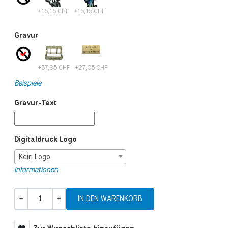
+15,15 CHF
+15,15 CHF
Gravur
+37,85 CHF
+27,05 CHF
Beispiele
Gravur-Text
Digitaldruck Logo
Kein Logo
Informationen
Menge
-
+