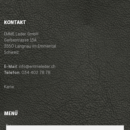
KONTAKT
EMME Leder GmbH
Gerbestrasse 13A
3550 Langnau im Emmental
Schweiz
E-Mail
: info@emmeleder.ch
Telefon
: 034 402 78 78
Karte
MENÜ
Impressum