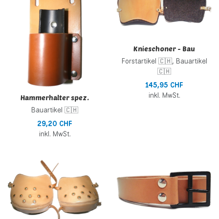
Schnellansicht
S
Knieschoner - Bau
Forstartikel 🇨🇭, Bauartikel
🇨🇭
145,95 CHF
inkl. MwSt.
Hammerhalter spez.
Bauartikel 🇨🇭
29,20 CHF
inkl. MwSt.
Zur Wunschliste hinzufügen
Z
Zur Vergleichsliste hinzufügen
Z
Schnellansicht
S