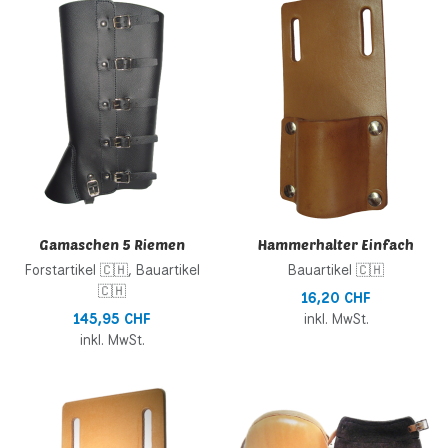
Zur Vergleichsliste hinzufügen
Z
Schnellansicht
S
Gamaschen 5 Riemen
Hammerhalter Einfach
Forstartikel 🇨🇭, Bauartikel
Bauartikel 🇨🇭
🇨🇭
16,20 CHF
145,95 CHF
inkl. MwSt.
inkl. MwSt.
Zur Wunschliste hinzufügen
Z
Zur Vergleichsliste hinzufügen
Z