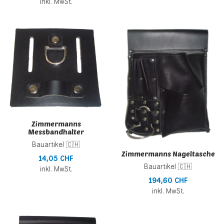
inkl. MwSt.
Zur Wunschliste hinzufügen
Z
Zur Vergleichsliste hinzufügen
Z
Schnellansicht
S
Zimmermanns
Messbandhalter
Bauartikel 🇨🇭
Zimmermanns Nageltasche
14,05 CHF
Bauartikel 🇨🇭
inkl. MwSt.
194,60 CHF
inkl. MwSt.
Zur Wunschliste hinzufügen