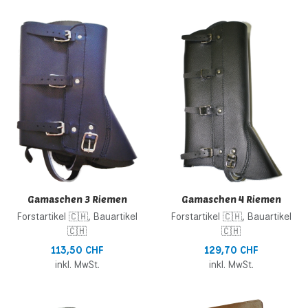
Zur Wunschliste hinzufügen
Z
Zur Vergleichsliste hinzufügen
Z
Schnellansicht
S
Gamaschen 3 Riemen
Gamaschen 4 Riemen
Forstartikel 🇨🇭, Bauartikel
Forstartikel 🇨🇭, Bauartikel
🇨🇭
🇨🇭
113,50 CHF
129,70 CHF
inkl. MwSt.
inkl. MwSt.
Zur Wunschliste hinzufügen
Z