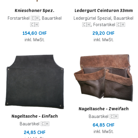
Knieschoner Spez.
Ledergurt Ceinturon 33mm
Forstartikel 🇨🇭, Bauartikel
Ledergürtel Spezial, Bauartikel
🇨🇭
🇨🇭, Forstartikel 🇨🇭
154,60 CHF
29,20 CHF
inkl. MwSt.
inkl. MwSt.
Zur Wunschliste hinzufügen
Z
Zur Vergleichsliste hinzufügen
Z
Schnellansicht
S
Nageltasche - Zweifach
Nageltasche - Einfach
Bauartikel 🇨🇭
Bauartikel 🇨🇭
64,85 CHF
inkl. MwSt.
24,85 CHF