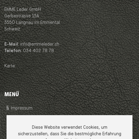
EMME Leder GmbH
Gerbestrasse 13A
3550 Langnau im Emmental
Schweiz
E-Mail
: info@emmeleder.ch
Telefon
: 034 402 78 78
Karte
MENÜ
Impressum
AGB
Diese Website verwendet Cookies, um
sicherzustellen, dass Sie die bestmögliche Erfahrung
Datenschutzerklärung