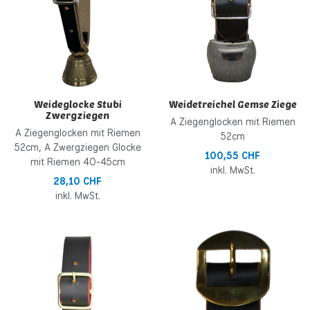
Weideglocke Stubi
Weidetreichel Gemse Ziege
Zwergziegen
A Ziegenglocken mit Riemen
A Ziegenglocken mit Riemen
52cm
52cm, A Zwergziegen Glocke
100,55 CHF
mit Riemen 40-45cm
inkl. MwSt.
28,10 CHF
inkl. MwSt.
Zur Wunschliste hinzufügen
Z
Zur Vergleichsliste hinzufügen
Z
Schnellansicht
S