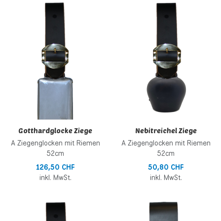
Zur Wunschliste hinzufügen
Z
Zur Vergleichsliste hinzufügen
Z
Schnellansicht
S
Gotthardglocke Ziege
Nebitreichel Ziege
A Ziegenglocken mit Riemen
A Ziegenglocken mit Riemen
52cm
52cm
126,50 CHF
50,80 CHF
inkl. MwSt.
inkl. MwSt.
Zur Wunschliste hinzufügen
Z