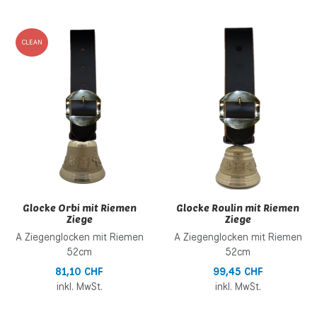
Zur Wunschliste hinzufügen
Z
CLEAN
Zur Vergleichsliste hinzufügen
Z
Schnellansicht
S
Glocke Orbi mit Riemen
Glocke Roulin mit Riemen
Ziege
Ziege
A Ziegenglocken mit Riemen
A Ziegenglocken mit Riemen
52cm
52cm
81,10 CHF
99,45 CHF
inkl. MwSt.
inkl. MwSt.