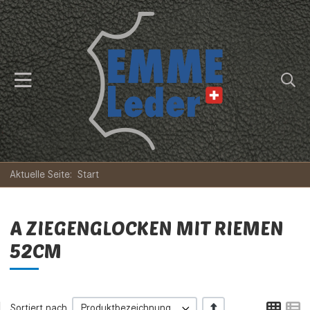
Aktuelle Seite:
Start
A ZIEGENGLOCKEN MIT RIEMEN
52CM
Tabe
L
+/-
Sortiert nach
Produktbezeichnung