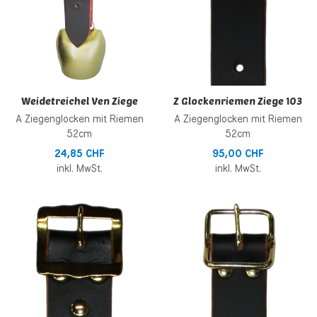
Weidetreichel Ven Ziege
Z Glockenriemen Ziege 103
A Ziegenglocken mit Riemen
A Ziegenglocken mit Riemen
52cm
52cm
24,85 CHF
95,00 CHF
inkl. MwSt.
inkl. MwSt.
Zur Wunschliste hinzufügen
Z
Zur Vergleichsliste hinzufügen
Z
Schnellansicht
S