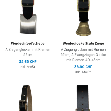
Schnellansicht
S
Weidechlopfe Ziege
Weideglocke Stubi Ziege
A Ziegenglocken mit Riemen
A Ziegenglocken mit Riemen
52cm
52cm, A Zwergziegen Glocke
mit Riemen 40-45cm
35,65 CHF
inkl. MwSt.
38,90 CHF
inkl. MwSt.
Zur Wunschliste hinzufügen
Z
Zur Vergleichsliste hinzufügen
Z
Schnellansicht
S