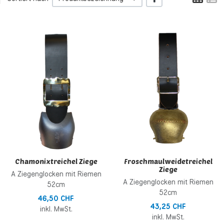
Zur Wunschliste hinzufügen
Z
Zur Vergleichsliste hinzufügen
Z
Schnellansicht
S
Chamonixtreichel Ziege
Froschmaulweidetreichel
Ziege
A Ziegenglocken mit Riemen
A Ziegenglocken mit Riemen
52cm
52cm
46,50 CHF
43,25 CHF
inkl. MwSt.
inkl. MwSt.