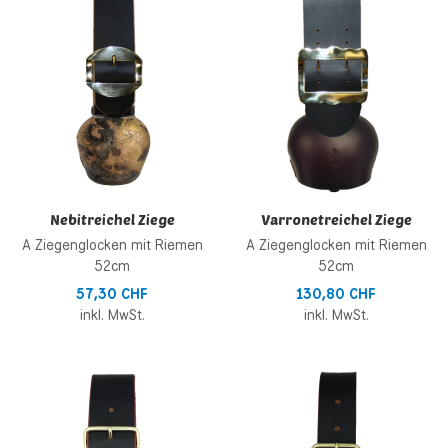
Zur Vergleichsliste hinzufügen
Z
Schnellansicht
S
Nebitreichel Ziege
Varronetreichel Ziege
A Ziegenglocken mit Riemen
A Ziegenglocken mit Riemen
52cm
52cm
57,30 CHF
130,80 CHF
inkl. MwSt.
inkl. MwSt.
Zur Wunschliste hinzufügen
Z
Zur Vergleichsliste hinzufügen
Z