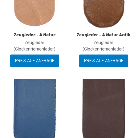
Zeugleder - A Natur
Zeugleder - A Natur Antik
Zeugleder
Zeugleder
(Glockenriemenleder)
(Glockenriemenleder)
PREIS AUF ANFRAGE
PREIS AUF ANFRAGE
Zur Wunschliste hinzufügen
Z
Zur Vergleichsliste hinzufügen
Z
Schnellansicht
S