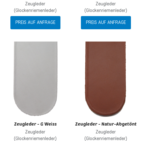
Zeugleder
Zeugleder
(Glockenriemenleder)
(Glockenriemenleder)
PREIS AUF ANFRAGE
PREIS AUF ANFRAGE
Zur Wunschliste hinzufügen
Z
Zur Vergleichsliste hinzufügen
Z
Schnellansicht
S
Zeugleder - G Weiss
Zeugleder - Natur-Abgetönt
Zeugleder
Zeugleder
(Glockenriemenleder)
(Glockenriemenleder)