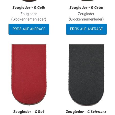
Zeugleder - G Gelb
Zeugleder - G Grün
Zeugleder
Zeugleder
(Glockenriemenleder)
(Glockenriemenleder)
PREIS AUF ANFRAGE
PREIS AUF ANFRAGE
Zur Wunschliste hinzufügen
Z
Zur Vergleichsliste hinzufügen
Z
Schnellansicht
S
Zeugleder - G Rot
Zeugleder - G Schwarz