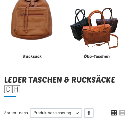
Rucksack
Öko-Taschen
LEDER TASCHEN & RUCKSÄCKE
🇨🇭
Tabe
L
+/-
Sortiert nach
Produktbezeichnung