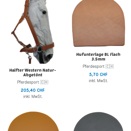
Zur Vergleichsliste hinzufügen
Z
Schnellansicht
S
Hufunterlage BL Flach
3.5mm
Pferdesport 🇨🇭
Halfter Western Natur-
5,70 CHF
Abgetönt
inkl. MwSt.
Pferdesport 🇨🇭
205,40 CHF
inkl. MwSt.
Zur Wunschliste hinzufügen
Z
Zur Vergleichsliste hinzufügen
Z