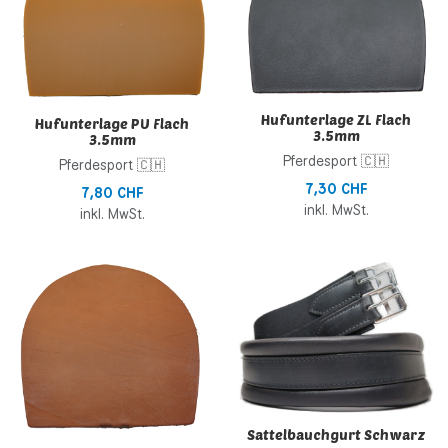
Schnellansicht
S
Hufunterlage ZL Flach
Hufunterlage PU Flach
3.5mm
3.5mm
Pferdesport 🇨🇭
Pferdesport 🇨🇭
7,30 CHF
7,80 CHF
inkl. MwSt.
inkl. MwSt.
Zur Wunschliste hinzufügen
Z
Zur Vergleichsliste hinzufügen
Z
Schnellansicht
S
Sattelbauchgurt Schwarz