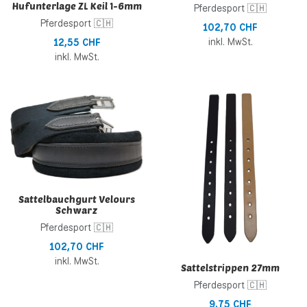
Hufunterlage ZL Keil 1-6mm
Pferdesport 🇨🇭
Pferdesport 🇨🇭
102,70 CHF
inkl. MwSt.
12,55 CHF
inkl. MwSt.
Zur Wunschliste hinzufügen
Z
Zur Vergleichsliste hinzufügen
Z
Schnellansicht
S
Sattelbauchgurt Velours
Schwarz
Pferdesport 🇨🇭
102,70 CHF
inkl. MwSt.
Sattelstrippen 27mm
Pferdesport 🇨🇭
9,75 CHF