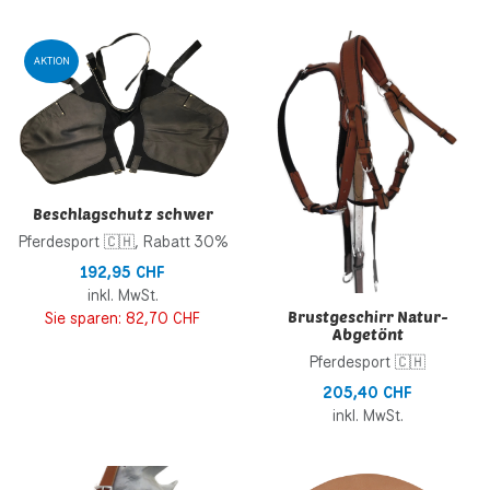
Zur Wunschliste hinzufügen
Z
AKTION
Zur Vergleichsliste hinzufügen
Z
Schnellansicht
S
Beschlagschutz schwer
Pferdesport 🇨🇭, Rabatt 30%
192,95 CHF
inkl. MwSt.
Brustgeschirr Natur-
Sie sparen:
82,70 CHF
Abgetönt
Pferdesport 🇨🇭
205,40 CHF
inkl. MwSt.
Zur Wunschliste hinzufügen
Z