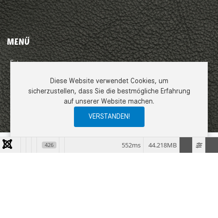
MENÜ
Impressum
Diese Website verwendet Cookies, um
AGB
sicherzustellen, dass Sie die bestmögliche Erfahrung
auf unserer Website machen.
Datenschutzerklärung
VERSTANDEN!
0
0
0
My Wishlist
Compare
Ware
552ms
44.218MB
426
COPYRIGHT © 2026 EMME LEDER GMBH. ALLE RECHTE VORBEHALTEN.
JOOMLA!
IST FREIE, UNTER DER
GNU/GPL-LIZENZ
VERÖFFENTLICHTE
SOFTWARE.