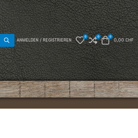
0
0
0
My Wishlist
Compare
Warenkorb
ANMELDEN / REGISTRIEREN
0,00 CHF