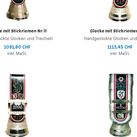
e mit Stickriemen Nr.11
Glocke mit Stickriemen
ckte Glocken und Treicheln
Handgestickte Glocken und
1091,80 CHF
1113,45 CHF
inkl. MwSt.
inkl. MwSt.
inzufügen
Zur Wunschliste hinzufügen
 hinzufügen
Zur Vergleichsliste hinzufügen
Schnellansicht