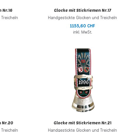
 Nr.16
Glocke mit Stickriemen Nr.17
 Treicheln
Handgestickte Glocken und Treicheln
1155,60 CHF
inkl. MwSt.
Zur Wunschliste hinzufügen
Z
Zur Vergleichsliste hinzufügen
Z
Schnellansicht
S
n Nr.20
Glocke mit Stickriemen Nr.21
 Treicheln
Handgestickte Glocken und Treicheln