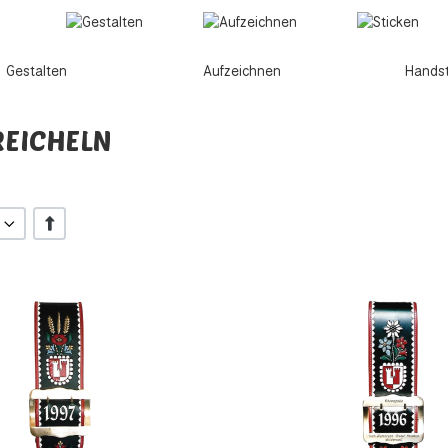
stalten Aufzeichnen Handstic
REICHELN
+/-
inzufügen
Zur Wunschliste hinzufügen
 hinzufügen
Zur Vergleichsliste hinzufügen
Schnellansicht