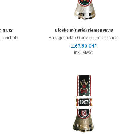
 Nr.12
Glocke mit Stickriemen Nr.13
 Treicheln
Handgestickte Glocken und Treicheln
1167,50 CHF
inkl. MwSt.
Zur Wunschliste hinzufügen
Z
Zur Vergleichsliste hinzufügen
Z
Schnellansicht
S