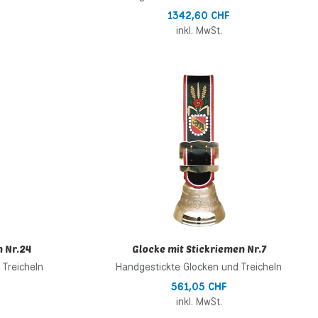
1342,60 CHF
inkl. MwSt.
Zur Wunschliste hinzufügen
Z
Zur Vergleichsliste hinzufügen
Z
Schnellansicht
S
n Nr.24
Glocke mit Stickriemen Nr.7
 Treicheln
Handgestickte Glocken und Treicheln
561,05 CHF
inkl. MwSt.