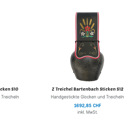
Zur Wunschliste hinzufügen
Z
Zur Vergleichsliste hinzufügen
Z
Schnellansicht
S
icken S10
Z Treichel Bartenbach Sticken S12
 Treicheln
Handgestickte Glocken und Treicheln
1692,85 CHF
inkl. MwSt.