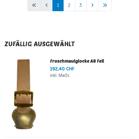
1
2
3
ZUFÄLLIG AUSGEWÄHLT
Froschmaulglocke AB Fell
192,40 CHF
inkl. MwSt.