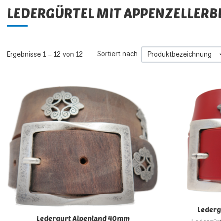
LEDERGÜRTEL MIT APPENZELLERB
Ergebnisse 1 – 12 von 12
Sortiert nach
Produktbezeichnung
Zur Wunschliste h
Zur Vergleichsliste
Schnellansicht
Lederg
Ledergurt Alpenland 40mm