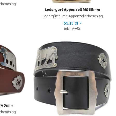
erbeschlag
Ledergurt Appenzell MS 35mm
Ledergürtel mit Appenzellerbeschlag
55,15 CHF
inkl. MwSt.
Zur Wunschliste hinzufügen
Z
Zur Vergleichsliste hinzufügen
Z
Schnellansicht
S
NS 40mm
erbeschlag