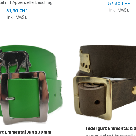
el mit Appenzellerbeschlag
57,30 CHF
inkl. MwSt.
51,90 CHF
inkl. MwSt.
inzufügen
Zur Wunschliste hinzufügen
 hinzufügen
Zur Vergleichsliste hinzufügen
Schnellansicht
Ledergurt Emmental Ki
rt Emmental Jung 30mm