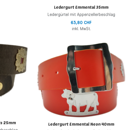
Ledergurt Emmental 35mm
Ledergürtel mit Appenzellerbeschlag
63,80 CHF
inkl. MwSt.
Zur Wunschliste hinzufügen
Z
Zur Vergleichsliste hinzufügen
Z
Schnellansicht
S
ds 25mm
Ledergurt Emmental Neon 40mm