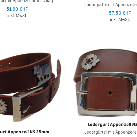
el mit Appenzellerbeschlag
Ledergürtel mit Appenzell
51,90 CHF
57,30 CHF
inkl. MwSt.
inkl. MwSt.
inzufügen
Zur Wunschliste hinzufügen
 hinzufügen
Zur Vergleichsliste hinzufügen
Schnellansicht
Ledergurt Appenzell 
urt Appenzell NS 35mm
Ledergürtel mit Appenzell