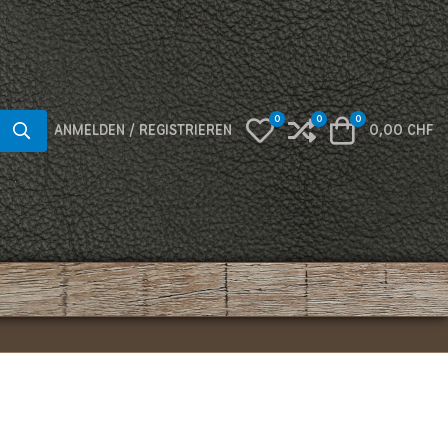
0
0
0
My Wishlist
Compare
Warenkorb
ANMELDEN / REGISTRIEREN
0,00 CHF