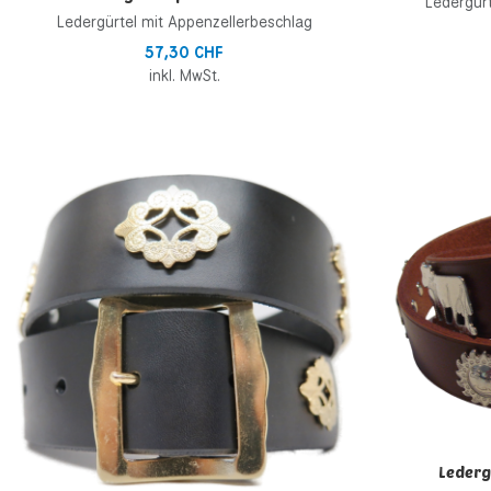
Ledergürt
Ledergürtel mit Appenzellerbeschlag
57,30 CHF
inkl. MwSt.
Zur Wunschliste h
Zur Vergleichsliste
Schnellansicht
Lederg