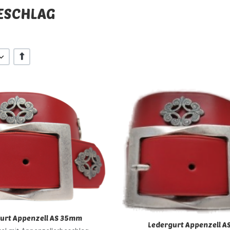
ESCHLAG
+/-
inzufügen
Zur Wunschliste hinzufügen
 hinzufügen
Zur Vergleichsliste hinzufügen
Schnellansicht
urt Appenzell AS 35mm
Ledergurt Appenzell 