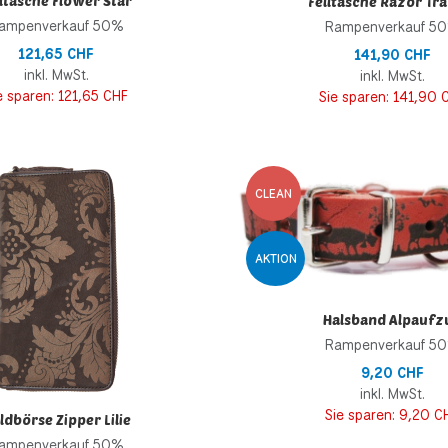
lltasche Flower Star
Felltasche Razor Tr
ampenverkauf 50%
Rampenverkauf 5
121,65 CHF
141,90 CHF
inkl. MwSt.
inkl. MwSt.
e sparen:
121,65 CHF
Sie sparen:
141,90 
inzufügen
Zur Wunschliste hinzufügen
CLEAN
 hinzufügen
Zur Vergleichsliste hinzufügen
AKTION
Schnellansicht
Halsband Alpaufz
Rampenverkauf 5
9,20 CHF
inkl. MwSt.
Sie sparen:
9,20 C
ldbörse Zipper Lilie
ampenverkauf 50%