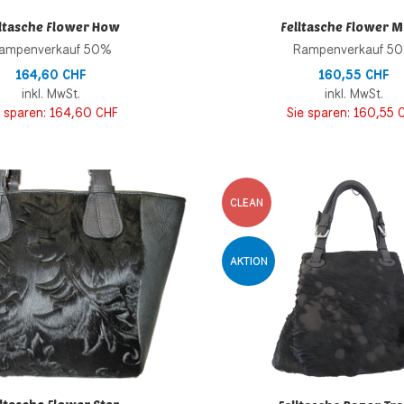
lltasche Flower How
Felltasche Flower 
ampenverkauf 50%
Rampenverkauf 5
164,60 CHF
160,55 CHF
inkl. MwSt.
inkl. MwSt.
e sparen:
164,60 CHF
Sie sparen:
160,55 
inzufügen
Zur Wunschliste hinzufügen
CLEAN
 hinzufügen
Zur Vergleichsliste hinzufügen
AKTION
Schnellansicht