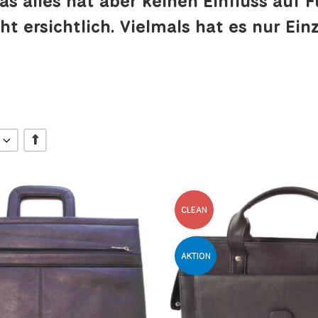
as alles hat aber keinen Einfluss auf
ht ersichtlich. Vielmals hat es nur Einz
+/-
inzufügen
Zur Wunschliste hinzufügen
CLEAN
 hinzufügen
Zur Vergleichsliste hinzufügen
AKTION
Schnellansicht