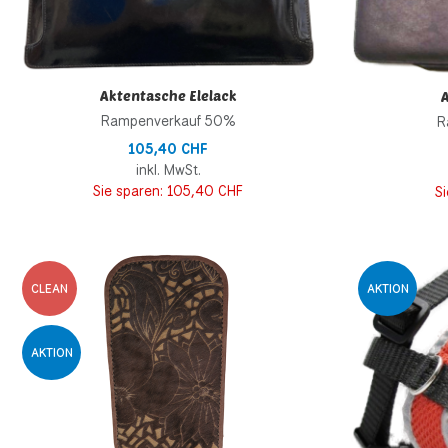
Aktentasche Elelack
A
Rampenverkauf 50%
R
105,40 CHF
inkl. MwSt.
Sie sparen:
105,40 CHF
S
Zur Wunschliste h
CLEAN
AKTION
Zur Vergleichsliste
AKTION
Schnellansicht