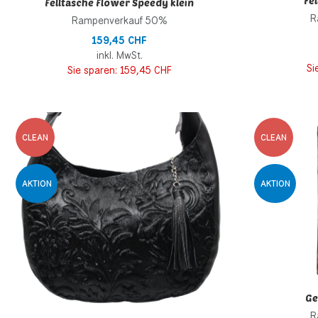
Fe
Felltasche Flower Speedy klein
R
Rampenverkauf 50%
159,45 CHF
inkl. MwSt.
Si
Sie sparen:
159,45 CHF
Zur Wunschliste h
CLEAN
CLEAN
Zur Vergleichsliste
AKTION
AKTION
Schnellansicht
Ge
R