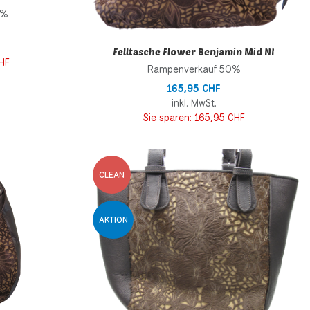
0%
Felltasche Flower Benjamin Mid NI
HF
Rampenverkauf 50%
165,95 CHF
inkl. MwSt.
Sie sparen:
165,95 CHF
Zur Wunschliste hinzufügen
Z
CLEAN
Zur Vergleichsliste hinzufügen
Z
AKTION
Schnellansicht
S