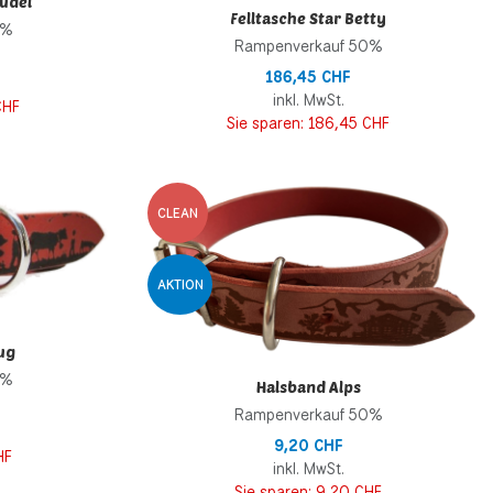
audel
Felltasche Star Betty
0%
Rampenverkauf 50%
186,45 CHF
inkl. MwSt.
CHF
Sie sparen:
186,45 CHF
Zur Wunschliste hinzufügen
Z
CLEAN
Zur Vergleichsliste hinzufügen
Z
AKTION
Schnellansicht
S
ug
0%
Halsband Alps
Rampenverkauf 50%
9,20 CHF
HF
inkl. MwSt.
Sie sparen:
9,20 CHF