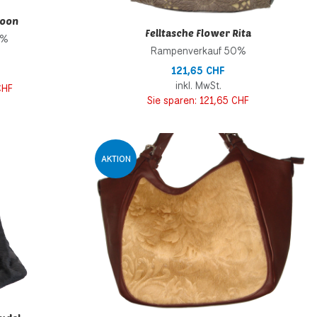
Moon
Felltasche Flower Rita
0%
Rampenverkauf 50%
121,65 CHF
inkl. MwSt.
CHF
Sie sparen:
121,65 CHF
Zur Wunschliste hinzufügen
Z
AKTION
Zur Vergleichsliste hinzufügen
Z
Schnellansicht
S