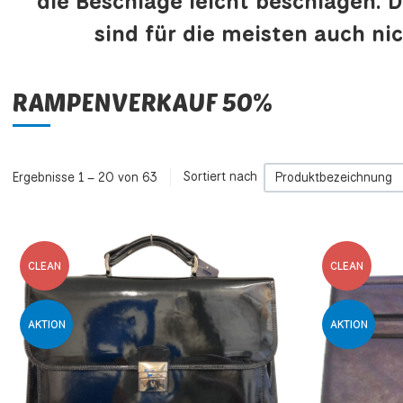
die Beschläge leicht beschlagen. D
sind für die meisten auch nic
RAMPENVERKAUF 50%
Ergebnisse 1 – 20 von 63
Sortiert nach
Produktbezeichnung
Zur Wunschliste h
CLEAN
CLEAN
Zur Vergleichsliste
AKTION
AKTION
Schnellansicht