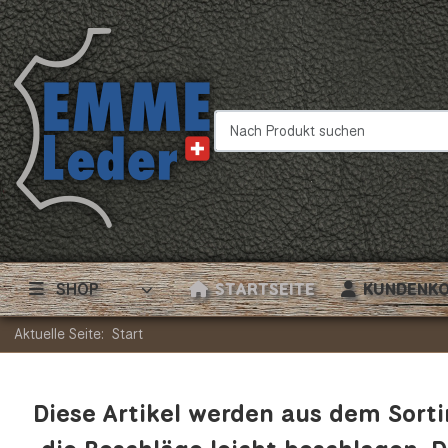
Nach Produkt suchen
SHOP
STARTSEITE
KUNDENK
Aktuelle Seite:
Start
Diese Artikel werden aus dem Sorti