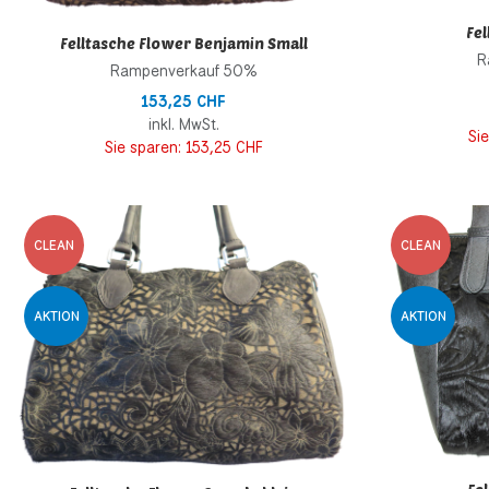
Fe
Felltasche Flower Benjamin Small
R
Rampenverkauf 50%
153,25 CHF
inkl. MwSt.
Si
Sie sparen:
153,25 CHF
Zur Wunschliste h
CLEAN
CLEAN
Zur Vergleichsliste
AKTION
AKTION
Schnellansicht