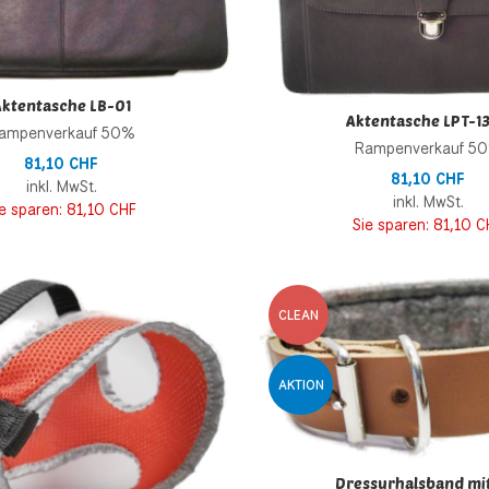
ktentasche LB-01
Aktentasche LPT-13
ampenverkauf 50%
Rampenverkauf 5
81,10 CHF
81,10 CHF
inkl. MwSt.
inkl. MwSt.
ie sparen:
81,10 CHF
Sie sparen:
81,10 C
inzufügen
Zur Wunschliste hinzufügen
CLEAN
 hinzufügen
Zur Vergleichsliste hinzufügen
AKTION
Schnellansicht
Dressurhalsband mit