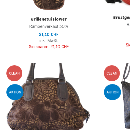
Brustges
Brillenetui Flower
R
Rampenverkauf 50%
21,10 CHF
inkl. MwSt.
Si
Sie sparen:
21,10 CHF
Zur Wunschliste h
CLEAN
CLEAN
Zur Vergleichsliste
AKTION
AKTION
Schnellansicht