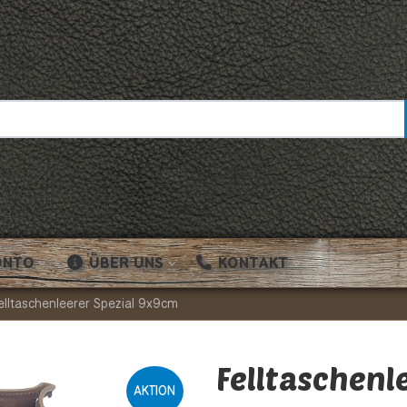
ONTO
ÜBER UNS
KONTAKT
elltaschenleerer Spezial 9x9cm
Felltaschenl
AKTION