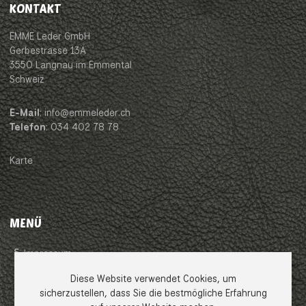
KONTAKT
EMME Leder GmbH
Gerbestrasse 13A
3550 Langnau im Emmental
Schweiz
E-Mail
: info@emmeleder.ch
Telefon
: 034 402 78 78
Karte
MENÜ
Impressum
Diese Website verwendet Cookies, um
AGB
sicherzustellen, dass Sie die bestmögliche Erfahrung