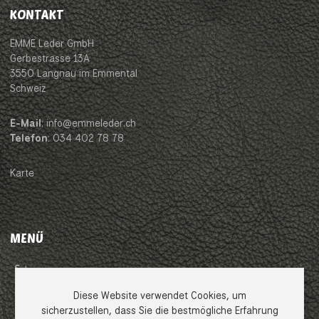
KONTAKT
EMME Leder GmbH
Gerbestrasse 13A
3550 Langnau im Emmental
Schweiz
E-Mail
: info@emmeleder.ch
Telefon
: 034 402 78 78
Karte
MENÜ
Impressum
Diese Website verwendet Cookies, um
AGB
sicherzustellen, dass Sie die bestmögliche Erfahrung