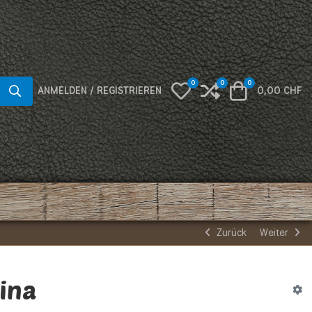
0
0
0
My Wishlist
Compare
Warenkorb
ANMELDEN / REGISTRIEREN
0,00 CHF
Zurück
Weiter
ina