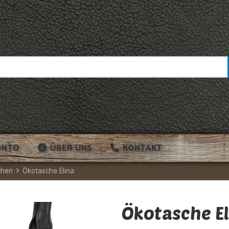
ONTO
ÜBER UNS
KONTAKT
chen
Ökotasche Elina
Ökotasche El