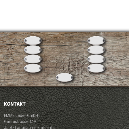
KONTAKT
EMME Leder GmbH
Gerbestrasse 13A
3550 Langnau im Emmental