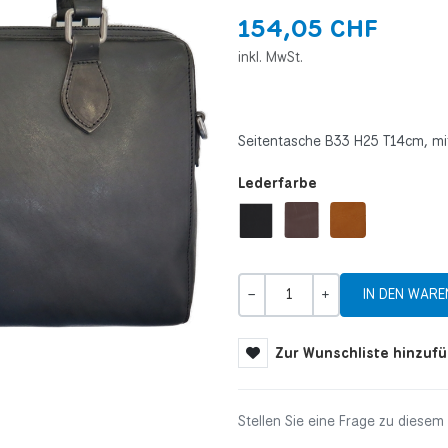
154,05 CHF
inkl. MwSt.
Seitentasche B33 H25 T14cm, mi
Lederfarbe
Menge
-
+
Zur Wunschliste hinzuf
Stellen Sie eine Frage zu diesem