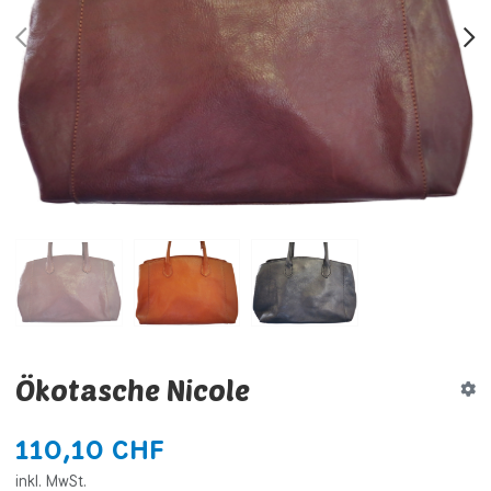
PREV
N
Ökotasche Nicole
110,10 CHF
inkl. MwSt.