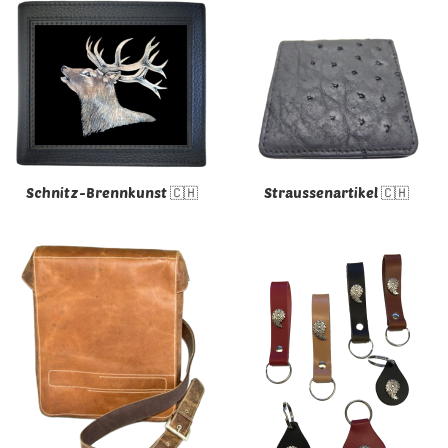
Schnitz-Brennkunst 🇨🇭
Straussenartikel 🇨🇭