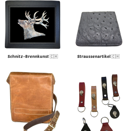
Schnitz-Brennkunst 🇨🇭
Straussenartikel 🇨🇭