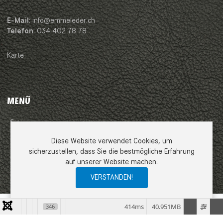
E-Mail
: info@emmeleder.ch
Telefon
: 034 402 78 78
Karte
MENÜ
Impressum
Diese Website verwendet Cookies, um
AGB
sicherzustellen, dass Sie die bestmögliche Erfahrung
auf unserer Website machen.
Datenschutzerklärung
VERSTANDEN!
0
0
0
My Wishlist
Compare
Ware
414ms
40.951MB
346
COPYRIGHT © 2026 EMME LEDER GMBH. ALLE RECHTE VORBEHALTEN.
JOOMLA!
IST FREIE, UNTER DER
GNU/GPL-LIZENZ
VERÖFFENTLICHTE