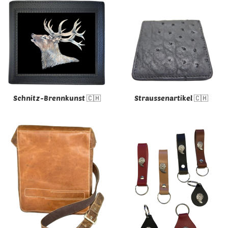
Schnitz-Brennkunst 🇨🇭
Straussenartikel 🇨🇭