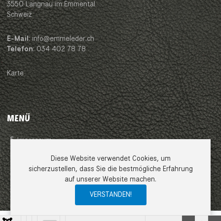
3550 Langnau im Emmental
Schweiz
E-Mail
: info@emmeleder.ch
Telefon
: 034 402 78 78
Karte
MENÜ
Impressum
Diese Website verwendet Cookies, um
AGB
sicherzustellen, dass Sie die bestmögliche Erfahrung
auf unserer Website machen.
Datenschutzerklärung
VERSTANDEN!
0
0
0
My Wishlist
Compare
Ware