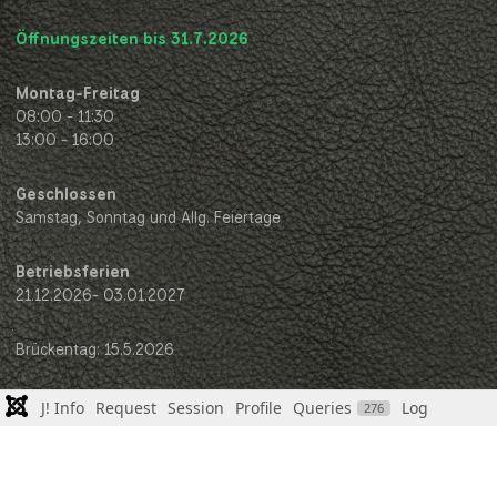
Öffnungszeiten bis 31.7.2026
Montag-Freitag
08:00 - 11:30
13:00 - 16:00
Geschlossen
Samstag, Sonntag und Allg. Feiertage
Betriebsferien
21.12.2026- 03.01.2027
Brückentag: 15.5.2026
J! Info
Request
Session
Profile
Queries
Log
276
COPYRIGHT © 2026 EMME LEDER GMBH. ALLE RECHTE VORBEHALTEN.