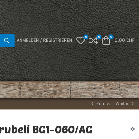
0
0
0
My Wishlist
Compare
Warenkorb
ANMELDEN / REGISTRIEREN
0,00 CHF
Zurück
Weiter
trubeli BG1-060/AG