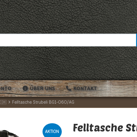
ONTO
ÜBER UNS
KONTAKT
🇨🇭
Felltasche Strubeli BG1-060/AG
Felltasche S
AKTION